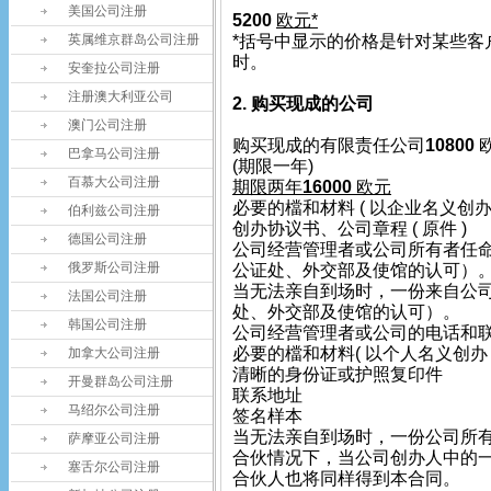
美国公司注册
5200
欧元
*
英属维京群岛公司注册
*括号中显示的价格是针对某些客
时。
安奎拉公司注册
注册澳大利亚公司
2.
购买现成的公司
澳门公司注册
购买现成的有限责任公司
10800
巴拿马公司注册
(期限一年)
百慕大公司注册
期限两年
16000
欧元
必要的檔和材料 ( 以企业名义创办
伯利兹公司注册
创办协议书、公司章程 ( 原件 )
德国公司注册
公司经营管理者或公司所有者任
俄罗斯公司注册
公证处、外交部及使馆的认可）
当无法亲自到场时，一份来自公
法国公司注册
处、外交部及使馆的认可）。
韩国公司注册
公司经营管理者或公司的电话和
必要的檔和材料( 以个人名义创办 
加拿大公司注册
清晰的身份证或护照复印件
开曼群岛公司注册
联系地址
马绍尔公司注册
签名样本
当无法亲自到场时，一份公司所
萨摩亚公司注册
合伙情况下，当公司创办人中的
塞舌尔公司注册
合伙人也将同样得到本合同。