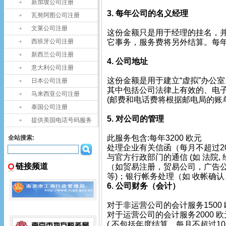
新加坡公司注册
3.
每年公司的名义经理
瓦努阿图公司注册
文莱公司注册
这份金额只是用于经理的挂名，
西班牙公司注册
它事务，服务费将另外结算。每年3
新西兰公司注册
4.
公司地址
意大利公司注册
这份金额是用于建立“虚拟”办公室。
日本公司注册
其中包括公司法律上有效的、电
马来西亚公司注册
(邮费和电话费将根据邮电局的账
泰国公司注册
5.
对公司的管理
提供美国电话号码服务
此服务包含:每年3200 欧元
全站搜索:
处理企业有关信函（每月不超过2
与官方行政部门的通信 (如 法院,
链接频道
（如贸易注册，贸易公司，广告公
等)；银行帐务处理（如 收帐确
6.
公司财务（会计）
对于非运营公司的会计服务1500
对于运营公司的会计服务2000 欧
( 不包括年度结算，每月不超过1