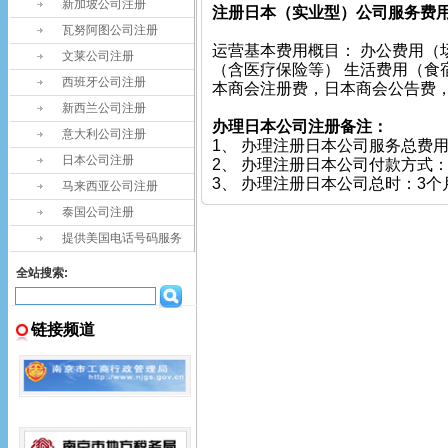
新加坡公司注册
注册日本（实业型）公司服务费
瓦努阿图公司注册
运营基本费用概目： 办公费用（场
文莱公司注册
（含医疗保险等） 生活费用（食
西班牙公司注册
本商会注册费，日本商会公告费
新西兰公司注册
办理日本公司注册备注：
意大利公司注册
1、 办理注册日本公司服务总费用
日本公司注册
2、 办理注册日本公司付款方式
3、 办理注册日本公司总时：3个
马来西亚公司注册
泰国公司注册
提供美国电话号码服务
全站搜索:
链接频道