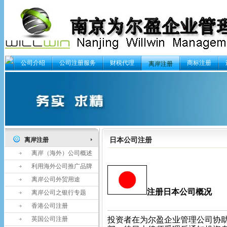
公司介绍
公司注册服务
财税代理
商标注册
离岸注册
日本公司注册
离岸注册
离岸（海外）公司概述
利用海外公司推广品牌
离岸公司外贸用途
注册日本公司概况
离岸公司之银行专题
香港公司注册
英国公司注册
投资者在为尔盈企业管理公司协