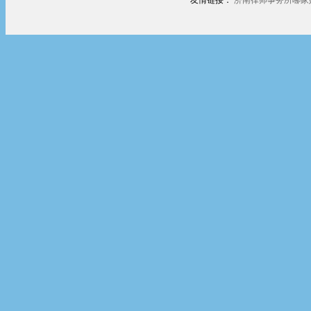
友情链接：
济南律师事务所哪家